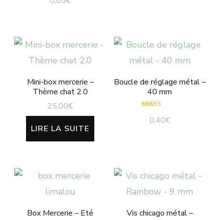
0,85
€
Mini-box mercerie –
Boucle de réglage métal –
Thème chat 2.0
40 mm
25,00
€
Note
0,40
€
5.00
LIRE LA SUITE
sur 5
Ce
produit
a
plusieurs
variations.
Box Mercerie – Eté
Vis chicago métal –
Les