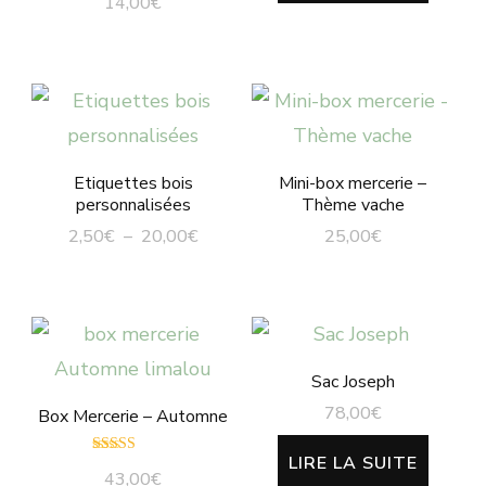
14,00
€
Etiquettes bois
Mini-box mercerie –
personnalisées
Thème vache
Plage
2,50
€
–
20,00
€
25,00
€
de
Ce
prix :
produit
2,50€
à
a
20,00€
plusieurs
Sac Joseph
variations.
78,00
€
Box Mercerie – Automne
Les
LIRE LA SUITE
Note
43,00
€
options
5.00