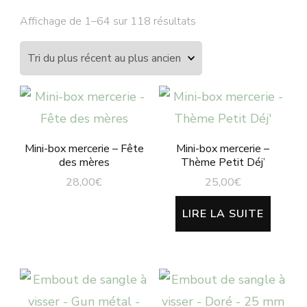
Trié
Affichage de 1–64 sur 118 résultats
du
plus
récent
au
plus
ancien
Mini-box mercerie – Fête
Mini-box mercerie –
des mères
Thème Petit Déj’
28,00
€
25,00
€
LIRE LA SUITE