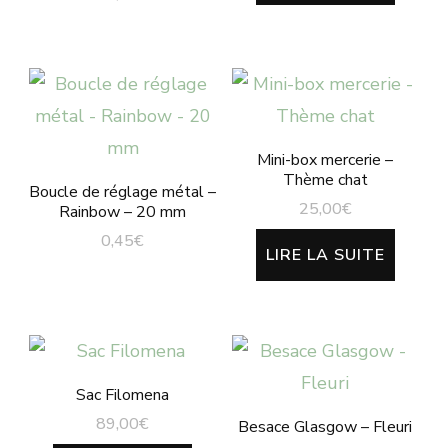
sur 5
peuvent
être
choisies
sur
la
Mini-box mercerie –
Thème chat
page
Boucle de réglage métal –
25,00
€
Rainbow – 20 mm
du
0,45
€
produit
LIRE LA SUITE
Sac Filomena
89,00
€
Besace Glasgow – Fleuri