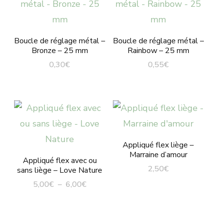
Boucle de réglage métal –
Boucle de réglage métal –
Bronze – 25 mm
Rainbow – 25 mm
0,30
€
0,55
€
Appliqué flex liège –
Marraine d’amour
Appliqué flex avec ou
2,50
€
sans liège – Love Nature
Plage
5,00
€
–
6,00
€
de
Ce
prix :
produit
5,00€