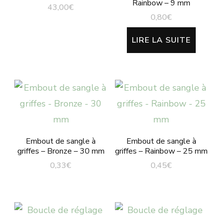
Rainbow – 9 mm
43,00
€
options
0,80
€
peuvent
LIRE LA SUITE
être
choisies
sur
la
page
du
produit
Embout de sangle à
Embout de sangle à
griffes – Bronze – 30 mm
griffes – Rainbow – 25 mm
0,33
€
0,45
€