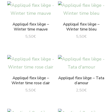
à
a
6,00€
plusieurs
variations.
Appliqué flex liège –
Appliqué flex liège –
Winter time mauve
Winter time bleu
Les
5,50
€
5,50
€
options
peuvent
être
choisies
sur
Appliqué flex liège –
Appliqué flex liège – Tata
la
Winter time rose clair
d’amour
page
5,50
€
2,50
€
du
produit