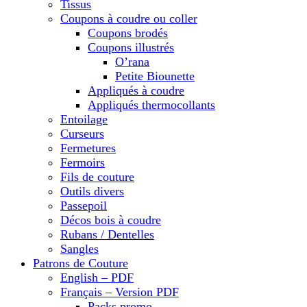
Tissus
Coupons à coudre ou coller
Coupons brodés
Coupons illustrés
O’rana
Petite Biounette
Appliqués à coudre
Appliqués thermocollants
Entoilage
Curseurs
Fermetures
Fermoirs
Fils de couture
Outils divers
Passepoil
Décos bois à coudre
Rubans / Dentelles
Sangles
Patrons de Couture
English – PDF
Français – Version PDF
Packs promo