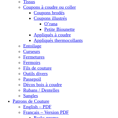
Tissus
Coupons à coudre ou coller
Coupons brodés
Coupons illustrés
O’rana
Petite Biounette
Appliqués à coudre
Appliqués thermocollants
Entoilage
Curseurs
Fermetures
Fermoirs
Fils de couture
Outils divers
Passepoil
Décos bois à coudre
Rubans / Dentelles
Sangles
Patrons de Couture
English – PDF
Français – Version PDF
Packs promo