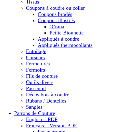
Tissus
Coupons à coudre ou coller
Coupons brodés
Coupons illustrés
O’rana
Petite Biounette
Appliqués à coudre
Appliqués thermocollants
Entoilage
Curseurs
Fermetures
Fermoirs
Fils de couture
Outils divers
Passepoil
Décos bois à coudre
Rubans / Dentelles
Sangles
Patrons de Couture
English – PDF
Français – Version PDF
Packs promo