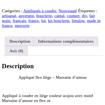
de
Appliqué
flex
Catégories :
Appliqués à coudre
,
Nouveauté
Étiquettes :
liège
artisanat
,
auvergne
,
bouclerie
,
cantal
,
couture
,
diy
,
fait
-
main
,
français
,
france
,
kit
,
kit bouclerie
,
limalou
,
made in
Marraine
france
,
mercerie
d'amour
Description
Informations complémentaires
Avis (0)
Description
Appliqué flex liège – Marraine d’amour
Appliqué à coudre en liège couleur acajou avec motif
Marraine d’amour en flex or.