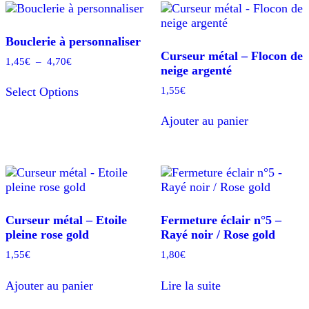
Bouclerie à personnaliser
Curseur métal – Flocon de
Plage
1,45
€
–
4,70
€
neige argenté
de
Ce
prix :
1,55
€
Select Options
produit
1,45€
a
à
Ajouter au panier
plusieurs
4,70€
variations.
Les
options
peuvent
être
choisies
Curseur métal – Etoile
Fermeture éclair n°5 –
sur
pleine rose gold
Rayé noir / Rose gold
la
page
1,55
€
1,80
€
du
produit
Ajouter au panier
Lire la suite