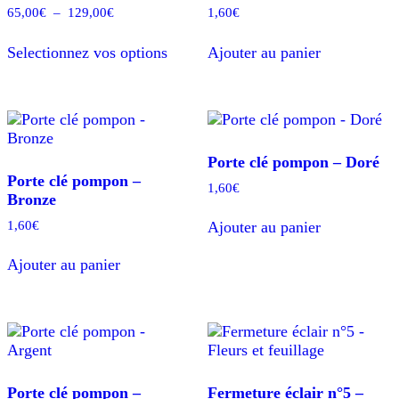
Plage
65,00
€
–
129,00
€
1,60
€
de
Ce
prix :
Selectionnez vos options
Ajouter au panier
produit
65,00€
a
à
plusieurs
129,00€
variations.
Les
options
Porte clé pompon – Doré
peuvent
Porte clé pompon –
être
1,60
€
Bronze
choisies
sur
1,60
€
Ajouter au panier
la
page
Ajouter au panier
du
produit
Porte clé pompon –
Fermeture éclair n°5 –