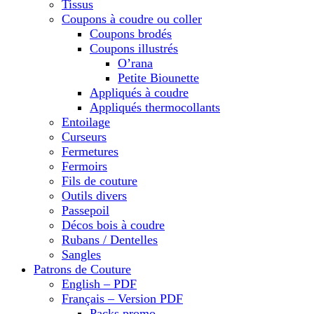
Tissus
Coupons à coudre ou coller
Coupons brodés
Coupons illustrés
O’rana
Petite Biounette
Appliqués à coudre
Appliqués thermocollants
Entoilage
Curseurs
Fermetures
Fermoirs
Fils de couture
Outils divers
Passepoil
Décos bois à coudre
Rubans / Dentelles
Sangles
Patrons de Couture
English – PDF
Français – Version PDF
Packs promo