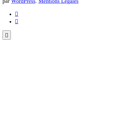
par
WordPress
.
Mentions Légales