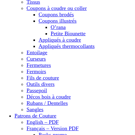
Tissus
Coupons à coudre ou coller
Coupons brodés
Coupons illustrés
O’rana
Petite Biounette
Appliqués à coudre
Appliqués thermocollants
Entoilage
Curseurs
Fermetures
Fermoirs
Fils de couture
Outils divers
Passepoil
Décos bois à coudre
Rubans / Dentelles
Sangles
Patrons de Couture
English – PDF
Français – Version PDF
Packs promo