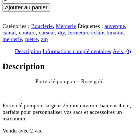
de
Ajouter au panier
Porte
clé
pompon
Catégories :
Bouclerie
,
Mercerie
Étiquettes :
auvergne
,
-
cantal
,
couture
,
curseur
,
diy
,
fermeture éclair
,
limalou
,
Rose
mercerie
,
mètre
,
zip
gold
Description
Informations complémentaires
Avis (0)
Description
Porte clé pompon – Rose gold
Porte clé pompon, largeur 25 mm environ, hauteur 4 cm,
parfaits pour personnaliser vos sacs et accessoires un
maximum.
Vendu avec 2 vis.