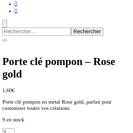
Recherche
pour
:
Porte clé pompon – Rose
gold
1,60
€
Porte clé pompon en métal Rose gold, parfait pour
customiser toutes vos créations.
9 en stock
quantité