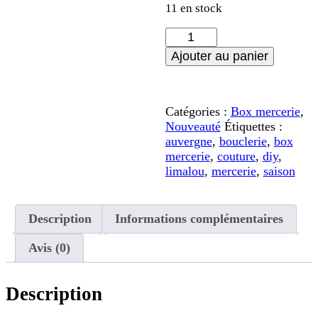
11 en stock
quantité
de
Ajouter au panier
Box
Mercerie
-
Eté
Catégories :
Box mercerie
,
Nouveauté
Étiquettes :
auvergne
,
bouclerie
,
box
mercerie
,
couture
,
diy
,
limalou
,
mercerie
,
saison
Description
Informations complémentaires
Avis (0)
Description