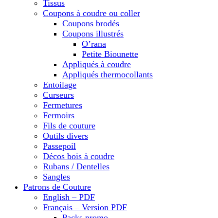
Tissus
Coupons à coudre ou coller
Coupons brodés
Coupons illustrés
O’rana
Petite Biounette
Appliqués à coudre
Appliqués thermocollants
Entoilage
Curseurs
Fermetures
Fermoirs
Fils de couture
Outils divers
Passepoil
Décos bois à coudre
Rubans / Dentelles
Sangles
Patrons de Couture
English – PDF
Français – Version PDF
Packs promo