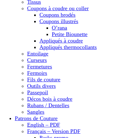
Tissus
Coupons à coudre ou coller
Coupons brodés
Coupons illustrés
O’rana
Petite Biounette
Appliqués à coudre
Appliqués thermocollants
Entoilage
Curseurs
Fermetures
Fermoirs
Fils de couture
Outils divers
Passepoil
Décos bois à coudre
Rubans / Dentelles
Sangles
Patrons de Couture
English – PDF
Français – Version PDF
Packs promo