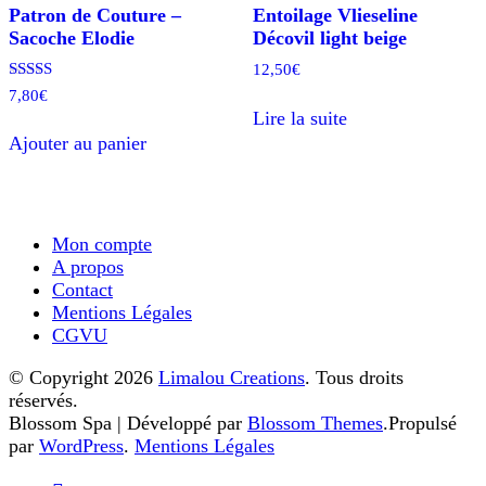
Patron de Couture –
Entoilage Vlieseline
Sacoche Elodie
Décovil light beige
12,50
€
Note
7,80
€
5.00
Lire la suite
sur 5
Ajouter au panier
Mon compte
A propos
Contact
Mentions Légales
CGVU
© Copyright 2026
Limalou Creations
. Tous droits
réservés.
Blossom Spa | Développé par
Blossom Themes
.Propulsé
par
WordPress
.
Mentions Légales