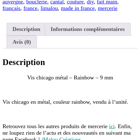
auvergne
,
bouclerie
,
cantal
,
couture
,
diy
,
fait main
,
français
,
france
,
limalou
,
made in france
,
mercerie
Description
Informations complémentaires
Avis (0)
Description
Vis chicago métal – Rainbow – 9 mm
Vis chicago en métal, couleur rainbow, vendu à l’unité.
Retrouvez tous les autres produits de mercerie
ici
. Enfin,
ne loupez rien de l’actu et des nouveautés en suivant ma
page Facebook
LiMalou Créations
.