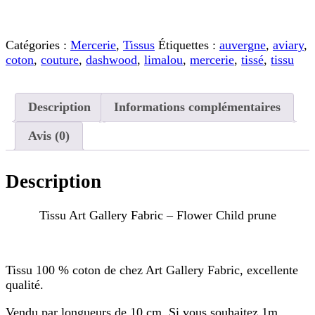
de
Tissu
Art
Catégories :
Mercerie
,
Tissus
Étiquettes :
auvergne
,
aviary
,
Gallery
coton
,
couture
,
dashwood
,
limalou
,
mercerie
,
tissé
,
tissu
Fabric
-
Flower
Child
Description
Informations complémentaires
prune
Avis (0)
Description
Tissu Art Gallery Fabric – Flower Child prune
Tissu 100 % coton de chez Art Gallery Fabric, excellente
qualité.
Vendu par longueurs de 10 cm. Si vous souhaitez 1m,