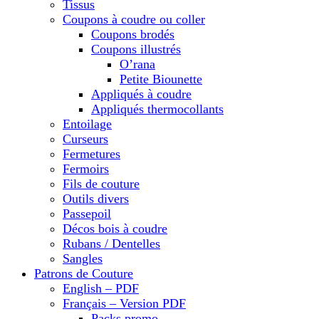
Tissus
Coupons à coudre ou coller
Coupons brodés
Coupons illustrés
O’rana
Petite Biounette
Appliqués à coudre
Appliqués thermocollants
Entoilage
Curseurs
Fermetures
Fermoirs
Fils de couture
Outils divers
Passepoil
Décos bois à coudre
Rubans / Dentelles
Sangles
Patrons de Couture
English – PDF
Français – Version PDF
Packs promo