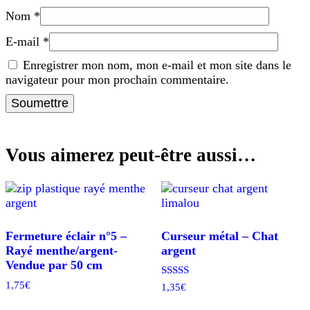
Nom
*
E-mail
*
Enregistrer mon nom, mon e-mail et mon site dans le
navigateur pour mon prochain commentaire.
Vous aimerez peut-être aussi…
Fermeture éclair n°5 –
Curseur métal – Chat
Rayé menthe/argent-
argent
Vendue par 50 cm
1,75
€
Note
1,35
€
5.00
sur 5