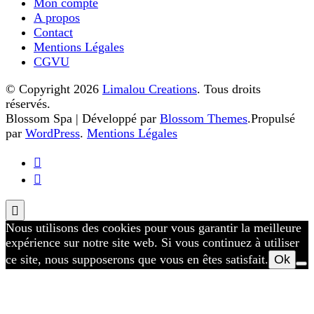
Mon compte
Les
A propos
options
Contact
peuvent
Mentions Légales
être
CGVU
choisies
sur
© Copyright 2026
Limalou Creations
. Tous droits
la
réservés.
page
Blossom Spa | Développé par
Blossom Themes
.Propulsé
du
par
WordPress
.
Mentions Légales
produit
Nous utilisons des cookies pour vous garantir la meilleure
expérience sur notre site web. Si vous continuez à utiliser
ce site, nous supposerons que vous en êtes satisfait.
Ok