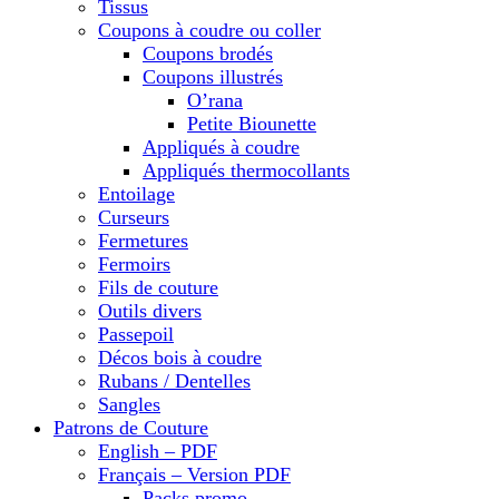
Tissus
Coupons à coudre ou coller
Coupons brodés
Coupons illustrés
O’rana
Petite Biounette
Appliqués à coudre
Appliqués thermocollants
Entoilage
Curseurs
Fermetures
Fermoirs
Fils de couture
Outils divers
Passepoil
Décos bois à coudre
Rubans / Dentelles
Sangles
Patrons de Couture
English – PDF
Français – Version PDF
Packs promo