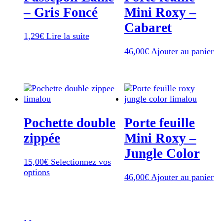
– Gris Foncé
Mini Roxy –
Cabaret
1,29
€
Lire la suite
46,00
€
Ajouter au panier
Pochette double
Porte feuille
zippée
Mini Roxy –
Jungle Color
15,00
€
Selectionnez vos
Ce
options
46,00
€
Ajouter au panier
produit
a
plusieurs
variations.