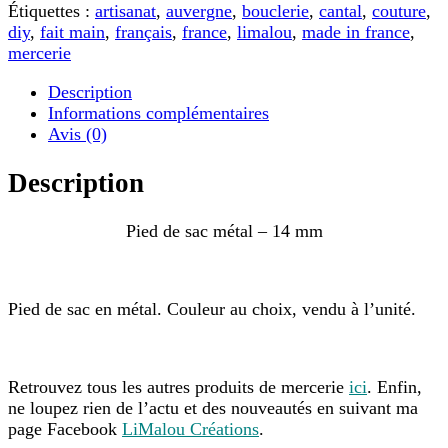
sac
Étiquettes :
artisanat
,
auvergne
,
bouclerie
,
cantal
,
couture
,
métal
diy
,
fait main
,
français
,
france
,
limalou
,
made in france
,
-
mercerie
14
mm
Description
Informations complémentaires
Avis (0)
Description
Pied de sac métal – 14 mm
Pied de sac en métal. Couleur au choix, vendu à l’unité.
Retrouvez tous les autres produits de mercerie
ici
. Enfin,
ne loupez rien de l’actu et des nouveautés en suivant ma
page Facebook
LiMalou Créations
.