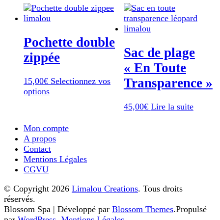
Pochette double
Sac de plage
zippée
« En Toute
Transparence »
15,00
€
Selectionnez vos
Ce
options
produit
45,00
€
Lire la suite
a
plusieurs
Mon compte
variations.
A propos
Les
Contact
options
Mentions Légales
peuvent
CGVU
être
choisies
© Copyright 2026
Limalou Creations
. Tous droits
sur
réservés.
la
Blossom Spa | Développé par
Blossom Themes
.Propulsé
page
par
WordPress
.
Mentions Légales