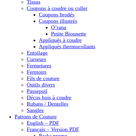
Tissus
Coupons à coudre ou coller
Coupons brodés
Coupons illustrés
O’rana
Petite Biounette
Appliqués à coudre
Appliqués thermocollants
Entoilage
Curseurs
Fermetures
Fermoirs
Fils de couture
Outils divers
Passepoil
Décos bois à coudre
Rubans / Dentelles
Sangles
Patrons de Couture
English – PDF
Français – Version PDF
Packs promo