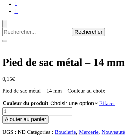
Recherche
pour
:
Pied de sac métal – 14 mm
0,15
€
Pied de sac métal – 14 mm – Couleur au choix
Couleur du produit
Effacer
quantité
de
Ajouter au panier
Pied
de
UGS :
ND
Catégories :
Bouclerie
,
Mercerie
,
Nouveauté