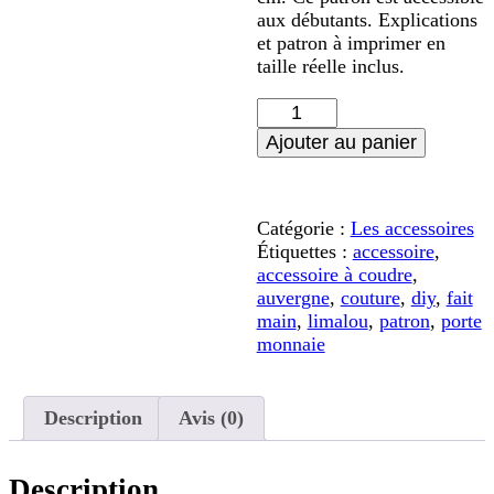
aux débutants. Explications
et patron à imprimer en
taille réelle inclus.
quantité
de
Ajouter au panier
Patron
de
Couture
-
Catégorie :
Les accessoires
Petit
Étiquettes :
accessoire
,
Porte
accessoire à coudre
,
Monnaie
auvergne
,
couture
,
diy
,
fait
main
,
limalou
,
patron
,
porte
monnaie
Description
Avis (0)
Description