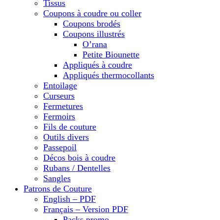
Tissus
Coupons à coudre ou coller
Coupons brodés
Coupons illustrés
O’rana
Petite Biounette
Appliqués à coudre
Appliqués thermocollants
Entoilage
Curseurs
Fermetures
Fermoirs
Fils de couture
Outils divers
Passepoil
Décos bois à coudre
Rubans / Dentelles
Sangles
Patrons de Couture
English – PDF
Français – Version PDF
Packs promo