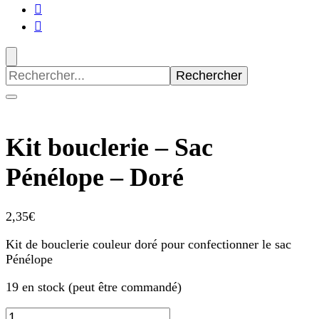
Recherche
pour
:
Kit bouclerie – Sac
Pénélope – Doré
2,35
€
Kit de bouclerie couleur doré pour confectionner le sac
Pénélope
19 en stock (peut être commandé)
quantité