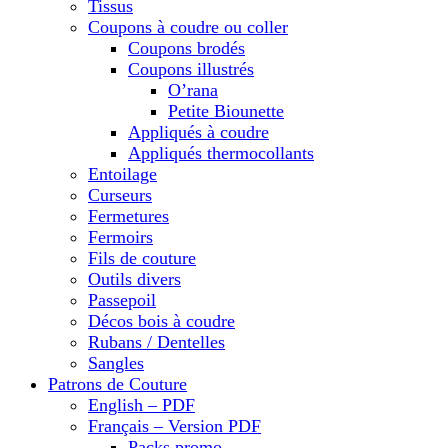
Tissus
Coupons à coudre ou coller
Coupons brodés
Coupons illustrés
O’rana
Petite Biounette
Appliqués à coudre
Appliqués thermocollants
Entoilage
Curseurs
Fermetures
Fermoirs
Fils de couture
Outils divers
Passepoil
Décos bois à coudre
Rubans / Dentelles
Sangles
Patrons de Couture
English – PDF
Français – Version PDF
Packs promo