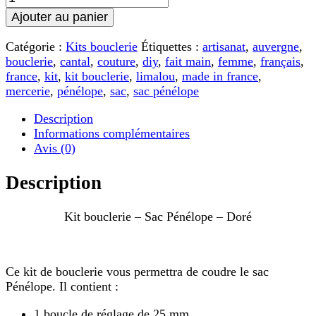
de
Ajouter au panier
Kit
bouclerie
Catégorie :
Kits bouclerie
Étiquettes :
artisanat
,
auvergne
,
-
bouclerie
,
cantal
,
couture
,
diy
,
fait main
,
femme
,
français
,
Sac
france
,
kit
,
kit bouclerie
,
limalou
,
made in france
,
Pénélope
mercerie
,
pénélope
,
sac
,
sac pénélope
-
Doré
Description
Informations complémentaires
Avis (0)
Description
Kit bouclerie – Sac Pénélope – Doré
Ce kit de bouclerie vous permettra de coudre le sac
Pénélope. Il contient :
1 boucle de réglage de 25 mm