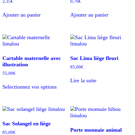
2,35
€
0,70
€
Ajouter au panier
Ajouter au panier
Cartable maternelle avec
Sac Lima liège fleuri
illustration
85,00
€
55,00
€
Lire la suite
Ce
Selectionnez vos options
produit
a
plusieurs
variations.
Les
options
Sac Solangel en liège
peuvent
Porte monnaie animal
être
85,00
€