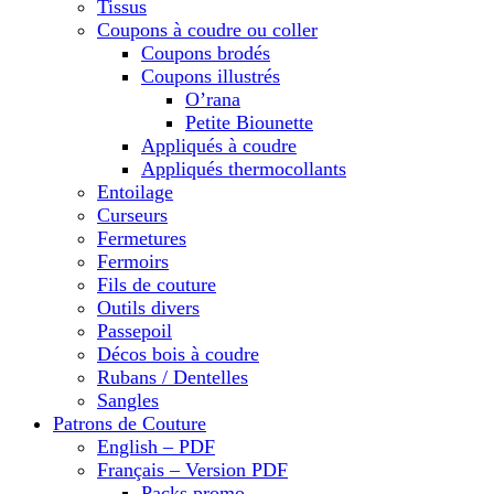
Tissus
Coupons à coudre ou coller
Coupons brodés
Coupons illustrés
O’rana
Petite Biounette
Appliqués à coudre
Appliqués thermocollants
Entoilage
Curseurs
Fermetures
Fermoirs
Fils de couture
Outils divers
Passepoil
Décos bois à coudre
Rubans / Dentelles
Sangles
Patrons de Couture
English – PDF
Français – Version PDF
Packs promo