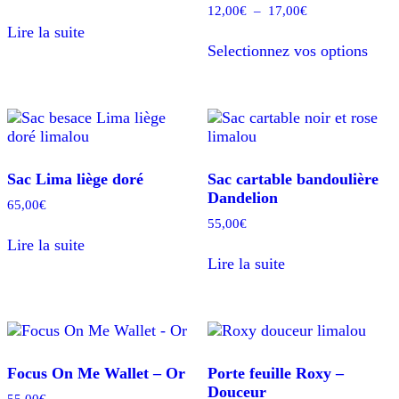
choisies
Plage
12,00
€
–
17,00
€
de
sur
Lire la suite
Ce
prix :
la
Selectionnez vos options
prod
12,00€
page
a
à
du
plusi
17,00€
produit
varia
Les
opti
peuv
Sac Lima liège doré
Sac cartable bandoulière
être
Dandelion
chois
65,00
€
sur
55,00
€
la
Lire la suite
page
Lire la suite
du
prod
Focus On Me Wallet – Or
Porte feuille Roxy –
Douceur
55,00
€