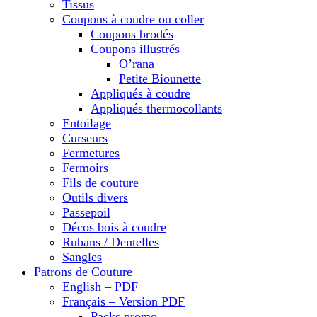
Tissus
Coupons à coudre ou coller
Coupons brodés
Coupons illustrés
O’rana
Petite Biounette
Appliqués à coudre
Appliqués thermocollants
Entoilage
Curseurs
Fermetures
Fermoirs
Fils de couture
Outils divers
Passepoil
Décos bois à coudre
Rubans / Dentelles
Sangles
Patrons de Couture
English – PDF
Français – Version PDF
Packs promo