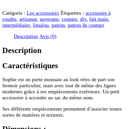
de
couture
Catégorie :
Les accessoires
Étiquettes :
accessoire à
-
coudre
,
artisanat
,
auvergne
,
couture
,
diy
,
fait main
,
Porte-
intermédiaire
,
limalou
,
patron
,
patron de couture
monnaie
Sophie
Description
Avis (0)
Description
Caractéristiques
Sophie est un porte monnaie au look rétro de part son
fermoir particulier, mais avec tout de même des lignes
modernes grâce à ses empiècements extérieurs. Un petit
accessoire à accorder au sac du même nom.
Ses différents empiècements permettent d’associer toutes
sortes de matières et textures.
Dimensions :