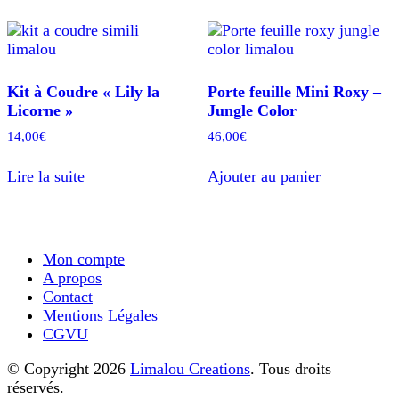
varia
Les
opti
peuv
être
Kit à Coudre « Lily la
Porte feuille Mini Roxy –
chois
Licorne »
Jungle Color
sur
la
14,00
€
46,00
€
page
du
Lire la suite
Ajouter au panier
prod
Mon compte
A propos
Contact
Mentions Légales
CGVU
© Copyright 2026
Limalou Creations
. Tous droits
réservés.