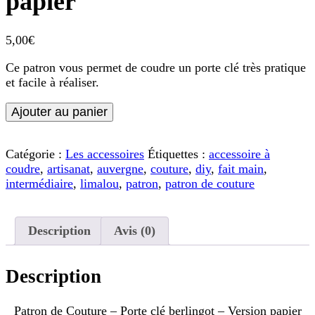
papier
5,00
€
Ce patron vous permet de coudre un porte clé très pratique
et facile à réaliser.
quantité
Ajouter au panier
de
Patron
de
Catégorie :
Les accessoires
Étiquettes :
accessoire à
Couture
coudre
,
artisanat
,
auvergne
,
couture
,
diy
,
fait main
,
-
intermédiaire
,
limalou
,
patron
,
patron de couture
Porte
clé
berlingot
Description
Avis (0)
-
Version
papier
Description
Patron de Couture – Porte clé berlingot – Version papier