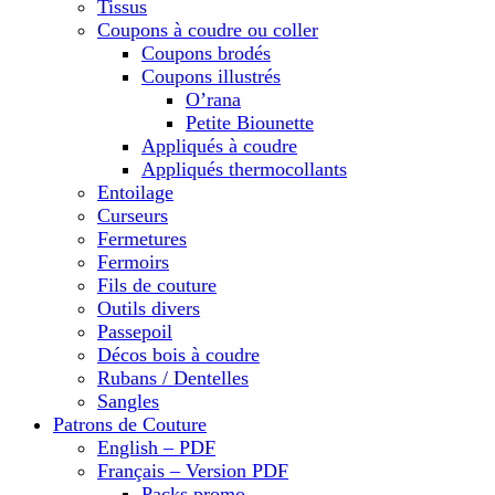
Tissus
Coupons à coudre ou coller
Coupons brodés
Coupons illustrés
O’rana
Petite Biounette
Appliqués à coudre
Appliqués thermocollants
Entoilage
Curseurs
Fermetures
Fermoirs
Fils de couture
Outils divers
Passepoil
Décos bois à coudre
Rubans / Dentelles
Sangles
Patrons de Couture
English – PDF
Français – Version PDF
Packs promo