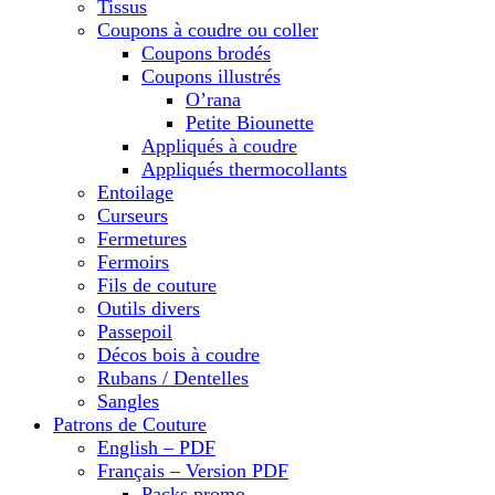
Tissus
Coupons à coudre ou coller
Coupons brodés
Coupons illustrés
O’rana
Petite Biounette
Appliqués à coudre
Appliqués thermocollants
Entoilage
Curseurs
Fermetures
Fermoirs
Fils de couture
Outils divers
Passepoil
Décos bois à coudre
Rubans / Dentelles
Sangles
Patrons de Couture
English – PDF
Français – Version PDF
Packs promo