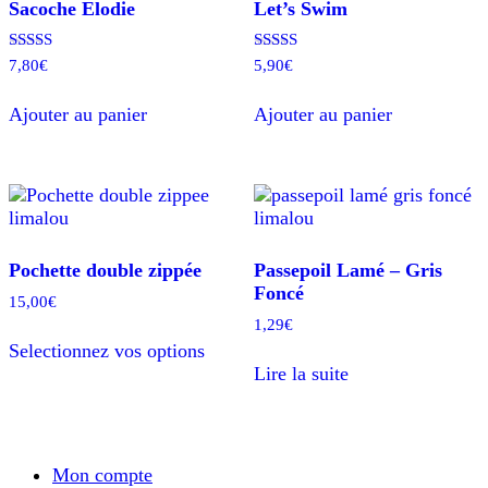
Sacoche Elodie
Let’s Swim
Note
Note
7,80
€
5,90
€
5.00
5.00
sur 5
sur 5
Ajouter au panier
Ajouter au panier
Pochette double zippée
Passepoil Lamé – Gris
Foncé
15,00
€
1,29
€
Ce
Selectionnez vos options
produit
Lire la suite
a
plusieurs
variations.
Les
options
Mon compte