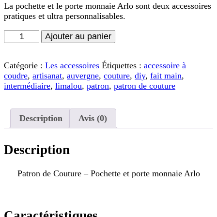
La pochette et le porte monnaie Arlo sont deux accessoires
pratiques et ultra personnalisables.
quantité
Ajouter au panier
de
Patron
de
Catégorie :
Les accessoires
Étiquettes :
accessoire à
Couture
coudre
,
artisanat
,
auvergne
,
couture
,
diy
,
fait main
,
-
intermédiaire
,
limalou
,
patron
,
patron de couture
Pochette
et
porte
Description
Avis (0)
monnaie
Arlo
Description
Patron de Couture – Pochette et porte monnaie Arlo
Caractéristiques