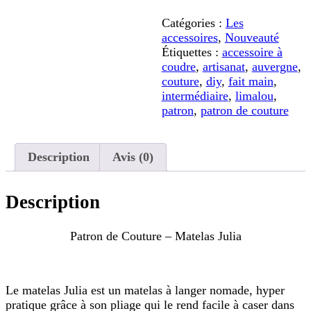
de
Catégories :
Les
Couture
accessoires
,
Nouveauté
-
Étiquettes :
accessoire à
Matelas
coudre
,
artisanat
,
auvergne
,
Julia
couture
,
diy
,
fait main
,
intermédiaire
,
limalou
,
patron
,
patron de couture
Description
Avis (0)
Description
Patron de Couture – Matelas Julia
Le matelas Julia est un matelas à langer nomade, hyper
pratique grâce à son pliage qui le rend facile à caser dans