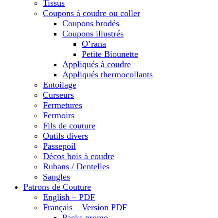
Tissus
Coupons à coudre ou coller
Coupons brodés
Coupons illustrés
O’rana
Petite Biounette
Appliqués à coudre
Appliqués thermocollants
Entoilage
Curseurs
Fermetures
Fermoirs
Fils de couture
Outils divers
Passepoil
Décos bois à coudre
Rubans / Dentelles
Sangles
Patrons de Couture
English – PDF
Français – Version PDF
Packs promo