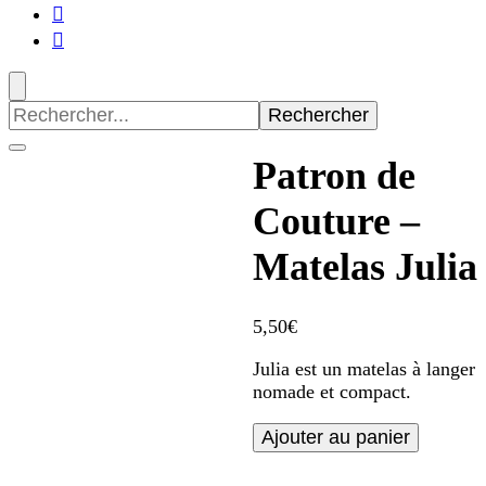
Recherche
pour
:
Patron de
Couture –
Matelas Julia
5,50
€
Julia est un matelas à langer
nomade et compact.
quantité
Ajouter au panier
de
Patron