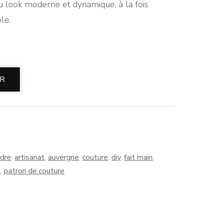
 look moderne et dynamique, à la fois
le.
ER
udre
,
artisanat
,
auvergne
,
couture
,
diy
,
fait main
,
n
,
patron de couture