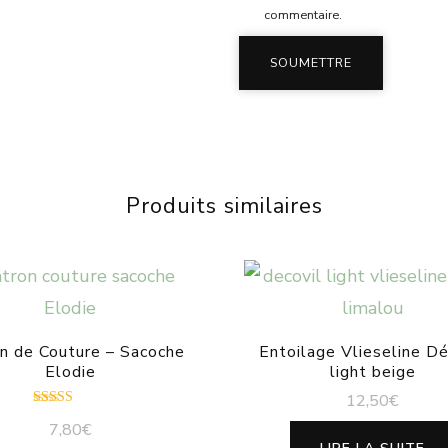
commentaire.
Produits similaires
n de Couture – Sacoche
Entoilage Vlieseline Dé
Elodie
light beige
12,50
€
Note
7,80
€
5.00
sur 5