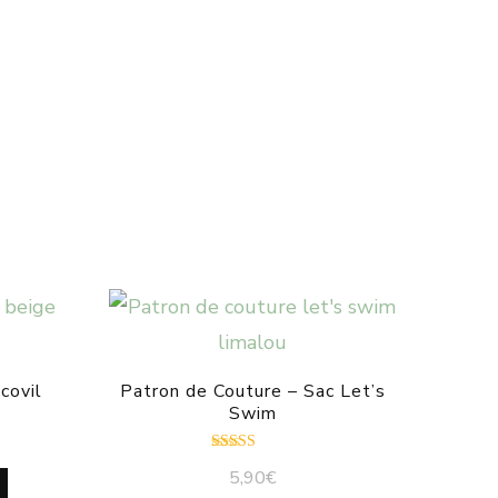
covil
Patron de Couture – Sac Let’s
Swim
Note
5,90
€
5.00
sur 5