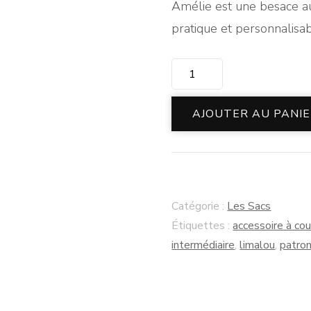
Amélie est une besace au
pratique et personnalisab
quantité
de
Patron
AJOUTER AU PANI
de
Couture
-
Besace
Catégorie :
Les Sacs
Amélie
Étiquettes :
accessoire à co
intermédiaire
,
limalou
,
patro