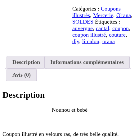
et
Catégories :
Coupons
bébé
illustrés
,
Mercerie
,
O'rana
,
SOLDES
Étiquettes :
auvergne
,
cantal
,
coupon
,
coupon illustré
,
couture
,
diy
,
limalou
,
orana
Description
Informations complémentaires
Avis (0)
Description
Nounou et bébé
Coupon illustré en velours ras, de très belle qualité.