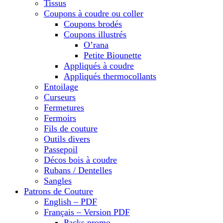
Tissus
Coupons à coudre ou coller
Coupons brodés
Coupons illustrés
O’rana
Petite Biounette
Appliqués à coudre
Appliqués thermocollants
Entoilage
Curseurs
Fermetures
Fermoirs
Fils de couture
Outils divers
Passepoil
Décos bois à coudre
Rubans / Dentelles
Sangles
Patrons de Couture
English – PDF
Français – Version PDF
Packs promo