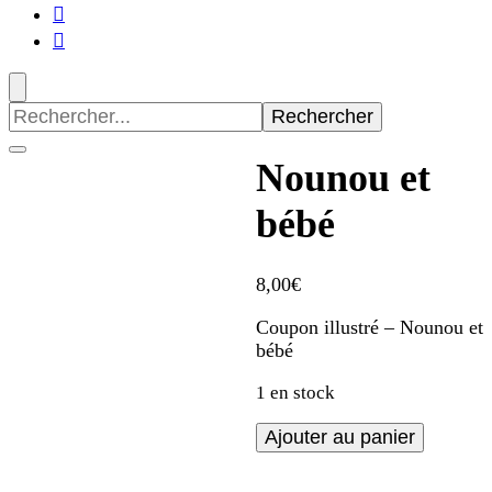
Recherche
pour
:
Nounou et
bébé
8,00
€
Coupon illustré – Nounou et
bébé
1 en stock
quantité
Ajouter au panier
de
Nounou