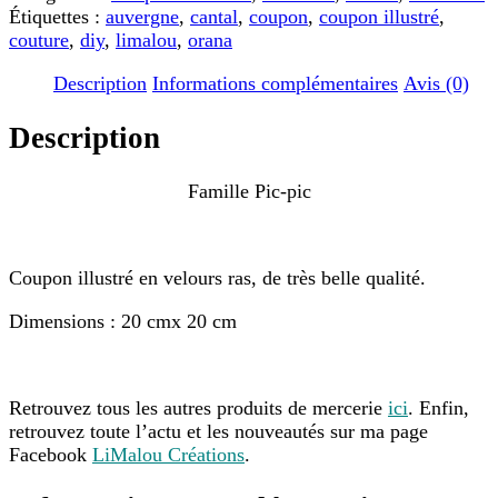
pic
Étiquettes :
auvergne
,
cantal
,
coupon
,
coupon illustré
,
couture
,
diy
,
limalou
,
orana
Description
Informations complémentaires
Avis (0)
Description
Famille Pic-pic
Coupon illustré en velours ras, de très belle qualité.
Dimensions : 20 cmx 20 cm
Retrouvez tous les autres produits de mercerie
ici
. Enfin,
retrouvez toute l’actu et les nouveautés sur ma page
Facebook
LiMalou Créations
.