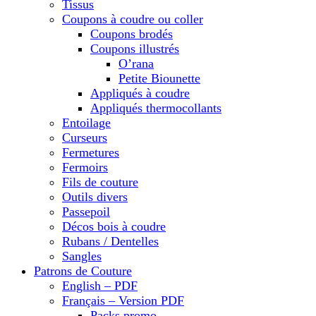
Tissus
Coupons à coudre ou coller
Coupons brodés
Coupons illustrés
O’rana
Petite Biounette
Appliqués à coudre
Appliqués thermocollants
Entoilage
Curseurs
Fermetures
Fermoirs
Fils de couture
Outils divers
Passepoil
Décos bois à coudre
Rubans / Dentelles
Sangles
Patrons de Couture
English – PDF
Français – Version PDF
Packs promo