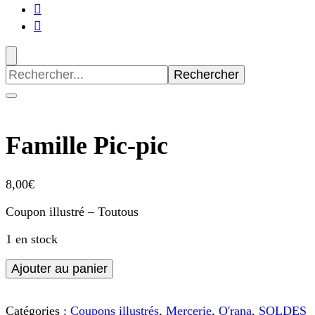
Recherche
pour
:
Famille Pic-pic
8,00
€
Coupon illustré – Toutous
1 en stock
quantité
Ajouter au panier
de
Famille
Pic-
Catégories :
Coupons illustrés
,
Mercerie
,
O'rana
,
SOLDES