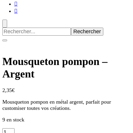
Recherche
pour
:
Mousqueton pompon –
Argent
2,35
€
Mousqueton pompon en métal argent, parfait pour
customiser toutes vos créations.
9 en stock
quantité