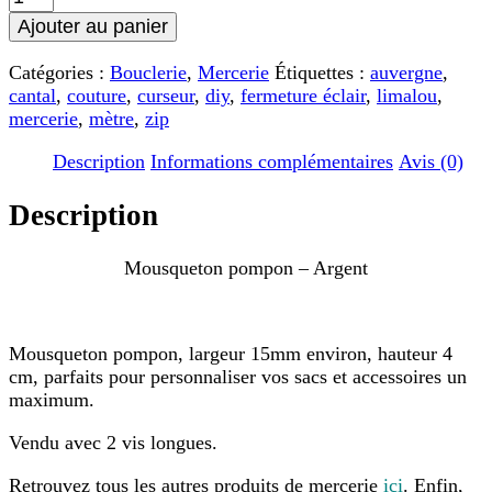
de
Ajouter au panier
Mousqueton
pompon
Catégories :
Bouclerie
,
Mercerie
Étiquettes :
auvergne
,
-
cantal
,
couture
,
curseur
,
diy
,
fermeture éclair
,
limalou
,
Argent
mercerie
,
mètre
,
zip
Description
Informations complémentaires
Avis (0)
Description
Mousqueton pompon – Argent
Mousqueton pompon, largeur 15mm environ, hauteur 4
cm, parfaits pour personnaliser vos sacs et accessoires un
maximum.
Vendu avec 2 vis longues.
Retrouvez tous les autres produits de mercerie
ici
. Enfin,