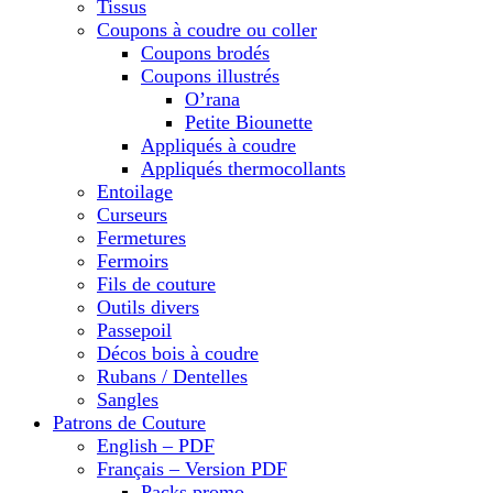
Tissus
Coupons à coudre ou coller
Coupons brodés
Coupons illustrés
O’rana
Petite Biounette
Appliqués à coudre
Appliqués thermocollants
Entoilage
Curseurs
Fermetures
Fermoirs
Fils de couture
Outils divers
Passepoil
Décos bois à coudre
Rubans / Dentelles
Sangles
Patrons de Couture
English – PDF
Français – Version PDF
Packs promo