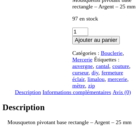
Mousqueton pivotant base
rectangle – Argent – 25 mm
97 en stock
quantité
de
Ajouter au panier
Mousqueton
pivotant
Catégories :
Bouclerie
,
base
Mercerie
Étiquettes :
rectangle
auvergne
,
cantal
,
couture
,
-
curseur
,
diy
,
fermeture
Argent
éclair
,
limalou
,
mercerie
,
-
mètre
,
zip
25
Description
Informations complémentaires
Avis (0)
mm
Description
Mousqueton pivotant base rectangle – Argent – 25 mm