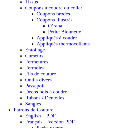
Tissus
Coupons à coudre ou coller
Coupons brodés
Coupons illustrés
O’rana
Petite Biounette
Appliqués à coudre
Appliqués thermocollants
Entoilage
Curseurs
Fermetures
Fermoirs
Fils de couture
Outils divers
Passepoil
Décos bois à coudre
Rubans / Dentelles
Sangles
Patrons de Couture
English – PDF
Français – Version PDF
Packs promo