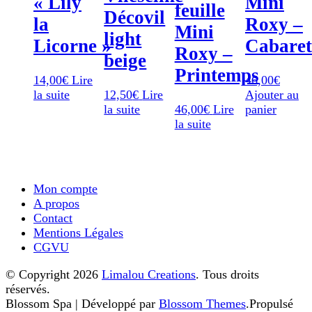
« Lily
Mini
feuille
Décovil
la
Roxy –
Mini
light
Licorne »
Cabaret
Roxy –
beige
Printemps
14,00
€
Lire
46,00
€
la suite
12,50
€
Lire
Ajouter au
la suite
46,00
€
Lire
panier
la suite
Mon compte
A propos
Contact
Mentions Légales
CGVU
© Copyright 2026
Limalou Creations
. Tous droits
réservés.
Blossom Spa | Développé par
Blossom Themes
.Propulsé