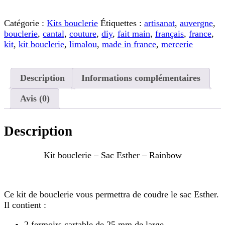
de
Kit
bouclerie
Catégorie :
Kits bouclerie
Étiquettes :
artisanat
,
auvergne
,
-
bouclerie
,
cantal
,
couture
,
diy
,
fait main
,
français
,
france
,
Sac
kit
,
kit bouclerie
,
limalou
,
made in france
,
mercerie
Esther
-
Rainbow
Description
Informations complémentaires
Avis (0)
Description
Kit bouclerie – Sac Esther – Rainbow
Ce kit de bouclerie vous permettra de coudre le sac Esther.
Il contient :
2 fermoirs cartable de 25 mm de large