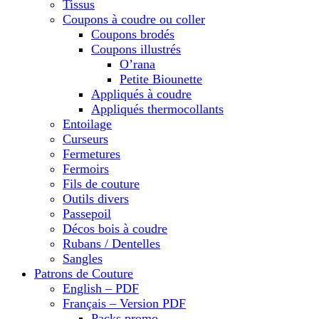
Tissus
Coupons à coudre ou coller
Coupons brodés
Coupons illustrés
O’rana
Petite Biounette
Appliqués à coudre
Appliqués thermocollants
Entoilage
Curseurs
Fermetures
Fermoirs
Fils de couture
Outils divers
Passepoil
Décos bois à coudre
Rubans / Dentelles
Sangles
Patrons de Couture
English – PDF
Français – Version PDF
Packs promo