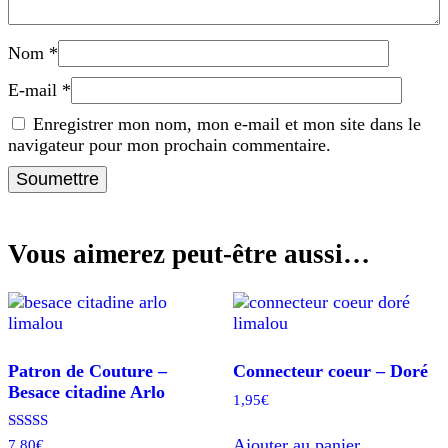
Nom
*
E-mail
*
Enregistrer mon nom, mon e-mail et mon site dans le
navigateur pour mon prochain commentaire.
Vous aimerez peut-être aussi…
Patron de Couture –
Connecteur coeur – Doré
Besace citadine Arlo
1,95
€
Note
Ajouter au panier
7,80
€