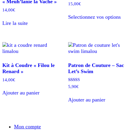
« Meuh’lanie la Vache »
15,00
€
14,00
€
Ce
Selectionnez vos options
prod
Lire la suite
a
plusi
varia
Les
opti
peuv
être
Kit à Coudre « Filou le
Patron de Couture – Sac
chois
Renard »
Let’s Swim
sur
la
14,00
€
page
Note
5,90
€
5.00
du
Ajouter au panier
sur 5
prod
Ajouter au panier
Mon compte