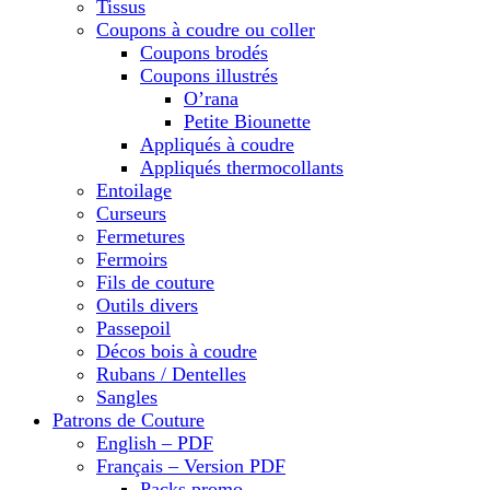
Tissus
Coupons à coudre ou coller
Coupons brodés
Coupons illustrés
O’rana
Petite Biounette
Appliqués à coudre
Appliqués thermocollants
Entoilage
Curseurs
Fermetures
Fermoirs
Fils de couture
Outils divers
Passepoil
Décos bois à coudre
Rubans / Dentelles
Sangles
Patrons de Couture
English – PDF
Français – Version PDF
Packs promo