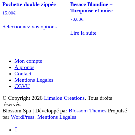
Pochette double zippée
Besace Blandine –
Turquoise et noire
15,00
€
70,00
€
Ce
Selectionnez vos options
produit
Lire la suite
a
plusieurs
variations.
Les
options
Mon compte
peuvent
A propos
être
Contact
choisies
Mentions Légales
sur
CGVU
la
page
© Copyright 2026
Limalou Creations
. Tous droits
du
réservés.
produit
Blossom Spa | Développé par
Blossom Themes
.Propulsé
par
WordPress
.
Mentions Légales