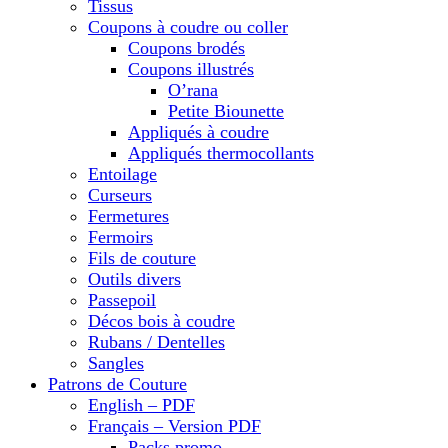
Tissus
Coupons à coudre ou coller
Coupons brodés
Coupons illustrés
O’rana
Petite Biounette
Appliqués à coudre
Appliqués thermocollants
Entoilage
Curseurs
Fermetures
Fermoirs
Fils de couture
Outils divers
Passepoil
Décos bois à coudre
Rubans / Dentelles
Sangles
Patrons de Couture
English – PDF
Français – Version PDF
Packs promo