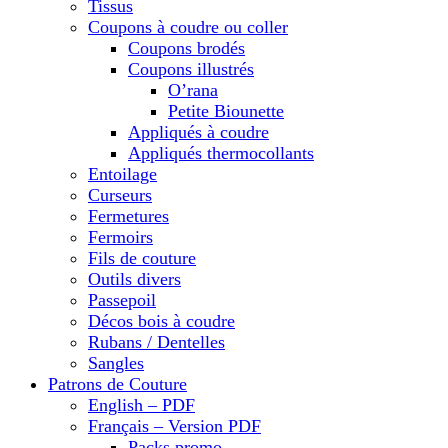
Tissus
Coupons à coudre ou coller
Coupons brodés
Coupons illustrés
O’rana
Petite Biounette
Appliqués à coudre
Appliqués thermocollants
Entoilage
Curseurs
Fermetures
Fermoirs
Fils de couture
Outils divers
Passepoil
Décos bois à coudre
Rubans / Dentelles
Sangles
Patrons de Couture
English – PDF
Français – Version PDF
Packs promo