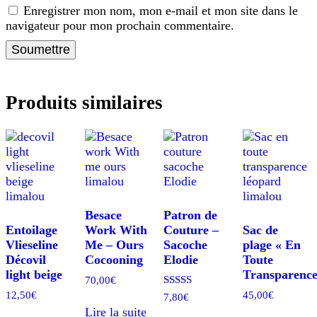
Enregistrer mon nom, mon e-mail et mon site dans le
navigateur pour mon prochain commentaire.
Produits similaires
Besace
Patron de
Entoilage
Work With
Couture –
Sac de
Vlieseline
Me – Ours
Sacoche
plage « En
Décovil
Cocooning
Elodie
Toute
light beige
Transparence
70,00
€
12,50
€
45,00
€
Note
7,80
€
5.00
Lire la suite