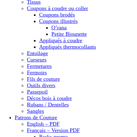
Tissus
Coupons à coudre ou coller
Coupons brodés
Coupons illustrés
O’rana
Petite Biounette
Appliqués à coudre
Appliqués thermocollants
Entoilage
Curseurs
Fermetures
Fermoirs
Fils de couture
Outils divers
Passepoil
Décos bois à coudre
Rubans / Dentelles
Sangles
Patrons de Couture
English – PDF
Français – Version PDF
Packs promo