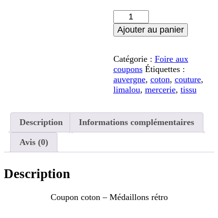
quantité
de
Ajouter au panier
Coupon
coton
-
Catégorie :
Foire aux
Médaillons
coupons
Étiquettes :
rétro
auvergne
,
coton
,
couture
,
limalou
,
mercerie
,
tissu
Description
Informations complémentaires
Avis (0)
Description
Coupon coton – Médaillons rétro