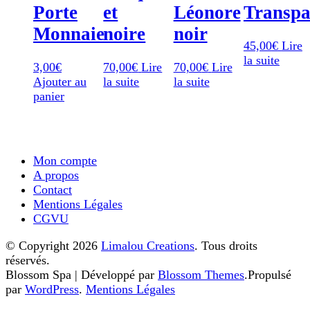
Porte
et
Léonore
Transpa
Monnaie
noire
noir
45,00
€
Lire
la suite
3,00
€
70,00
€
Lire
70,00
€
Lire
Ajouter au
la suite
la suite
panier
Mon compte
A propos
Contact
Mentions Légales
CGVU
© Copyright 2026
Limalou Creations
. Tous droits
réservés.
Blossom Spa | Développé par
Blossom Themes
.Propulsé
par
WordPress
.
Mentions Légales