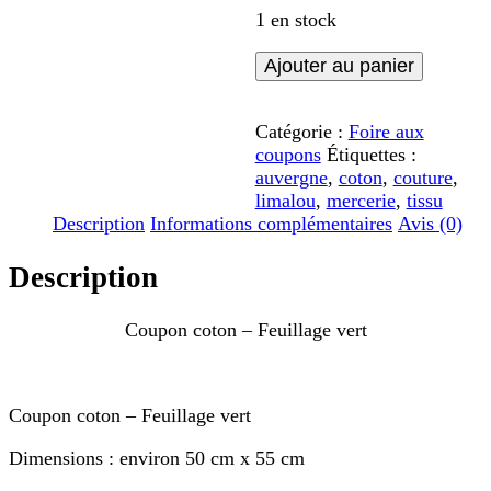
1 en stock
quantité
Ajouter au panier
de
Coupon
coton
Catégorie :
Foire aux
-
coupons
Étiquettes :
Feuillage
auvergne
,
coton
,
couture
,
vert
limalou
,
mercerie
,
tissu
Description
Informations complémentaires
Avis (0)
Description
Coupon coton – Feuillage vert
Coupon coton – Feuillage vert
Dimensions : environ 50 cm x 55 cm