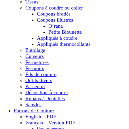
Tissus
Coupons à coudre ou coller
Coupons brodés
Coupons illustrés
O’rana
Petite Biounette
Appliqués à coudre
Appliqués thermocollants
Entoilage
Curseurs
Fermetures
Fermoirs
Fils de couture
Outils divers
Passepoil
Décos bois à coudre
Rubans / Dentelles
Sangles
Patrons de Couture
English – PDF
Français – Version PDF
Packs promo