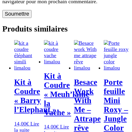
navigateur pour mon prochain commentaire.
Produits similaires
Kit à
Kit à
Besace
Porte
Coudre
Coudre
Work
feuille
« Meuh’lanie
« Barry
With
Mini
la
l’Elephant »
Me –
Roxy –
Vache »
Attrape
Jungle
14,00
€
Lire
rêve
Color
14,00
€
Lire
la suite