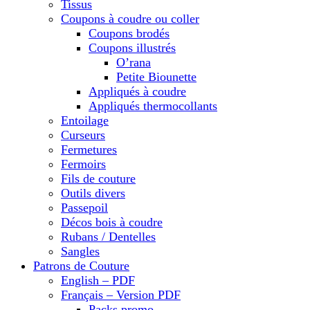
Tissus
Coupons à coudre ou coller
Coupons brodés
Coupons illustrés
O’rana
Petite Biounette
Appliqués à coudre
Appliqués thermocollants
Entoilage
Curseurs
Fermetures
Fermoirs
Fils de couture
Outils divers
Passepoil
Décos bois à coudre
Rubans / Dentelles
Sangles
Patrons de Couture
English – PDF
Français – Version PDF
Packs promo