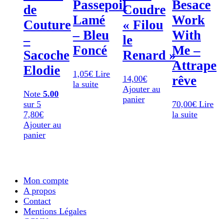
Passepoil
Besace
de
Coudre
Lamé
Work
Couture
« Filou
– Bleu
With
–
le
Foncé
Me –
Sacoche
Renard »
Attrape
Elodie
1,05
€
Lire
rêve
14,00
€
la suite
Ajouter au
Note
5.00
panier
sur 5
70,00
€
Lire
7,80
€
la suite
Ajouter au
panier
Mon compte
A propos
Contact
Mentions Légales