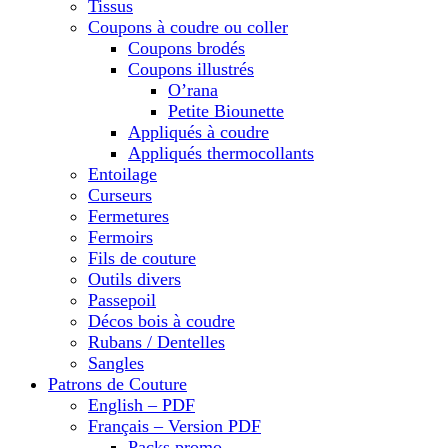
Tissus
Coupons à coudre ou coller
Coupons brodés
Coupons illustrés
O’rana
Petite Biounette
Appliqués à coudre
Appliqués thermocollants
Entoilage
Curseurs
Fermetures
Fermoirs
Fils de couture
Outils divers
Passepoil
Décos bois à coudre
Rubans / Dentelles
Sangles
Patrons de Couture
English – PDF
Français – Version PDF
Packs promo