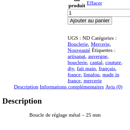
Effacer
produit
quantité
de
Ajouter au panier
Boucle
de
réglage
UGS :
ND
Catégories :
métal
Bouclerie
,
Mercerie
,
-
Nouveauté
Étiquettes :
25
artisanat
,
auvergne
,
mm
bouclerie
,
cantal
,
couture
,
diy
,
fait main
,
français
,
france
,
limalou
,
made in
france
,
mercerie
Description
Informations complémentaires
Avis (0)
Description
Boucle de réglage métal – 25 mm