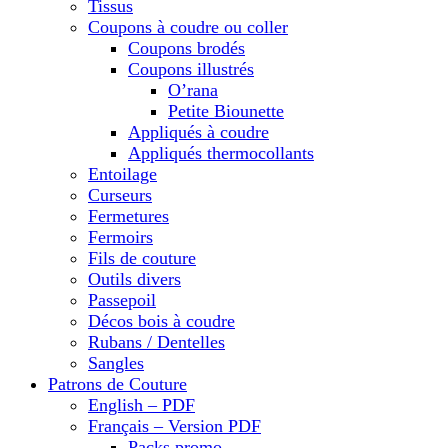
Tissus
Coupons à coudre ou coller
Coupons brodés
Coupons illustrés
O’rana
Petite Biounette
Appliqués à coudre
Appliqués thermocollants
Entoilage
Curseurs
Fermetures
Fermoirs
Fils de couture
Outils divers
Passepoil
Décos bois à coudre
Rubans / Dentelles
Sangles
Patrons de Couture
English – PDF
Français – Version PDF
Packs promo