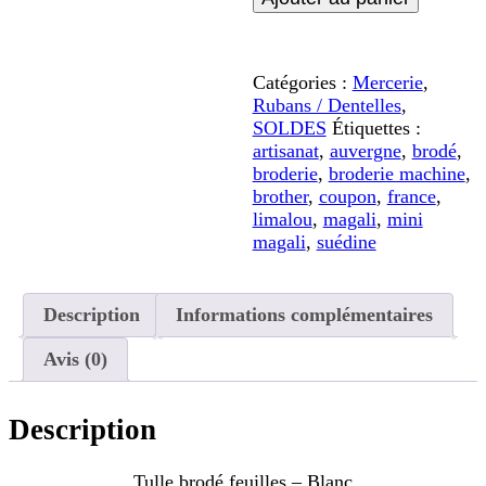
Tulle
brodé
feuilles
-
Catégories :
Mercerie
,
Blanc
Rubans / Dentelles
,
SOLDES
Étiquettes :
artisanat
,
auvergne
,
brodé
,
broderie
,
broderie machine
,
brother
,
coupon
,
france
,
limalou
,
magali
,
mini
magali
,
suédine
Description
Informations complémentaires
Avis (0)
Description
Tulle brodé feuilles – Blanc