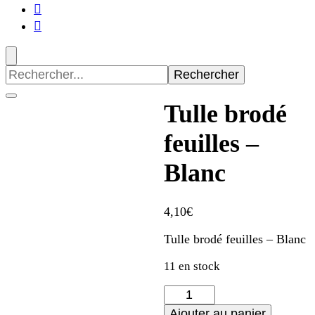
Recherche
pour
:
Tulle brodé
feuilles –
Blanc
4,10
€
Tulle brodé feuilles – Blanc
11 en stock
quantité
de
Ajouter au panier