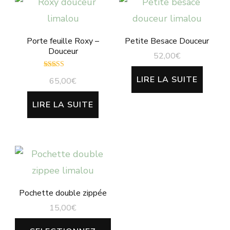
Porte feuille Roxy –
Petite Besace Douceur
Douceur
52,00
€
Note
LIRE LA SUITE
65,00
€
5.00
sur 5
LIRE LA SUITE
Pochette double zippée
15,00
€
Ce