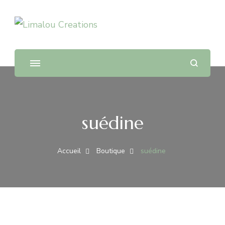
Limalou Creations
suédine
Accueil
Boutique
suédine