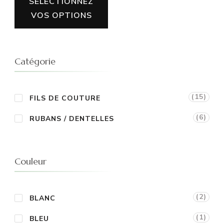
SELECTIONNEZ
produit
VOS OPTIONS
a
plusieurs
variations.
Catégorie
Les
options
(15)
FILS DE COUTURE
peuvent
(6)
RUBANS / DENTELLES
être
choisies
sur
Couleur
la
page
(2)
BLANC
du
(1)
BLEU
produit