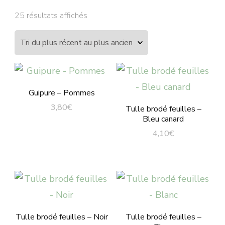
Trié
25 résultats affichés
du
plus
récent
au
plus
Guipure – Pommes
ancien
3,80
€
Tulle brodé feuilles –
Bleu canard
4,10
€
Tulle brodé feuilles – Noir
Tulle brodé feuilles –