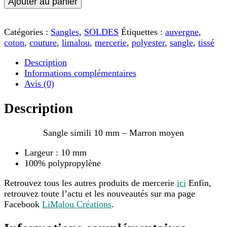
Ajouter au panier
Sangle
simili
10
Catégories :
Sangles
,
SOLDES
Étiquettes :
auvergne
,
mm
coton
,
couture
,
limalou
,
mercerie
,
polyester
,
sangle
,
tissé
-
Marron
Description
moyen
Informations complémentaires
Avis (0)
Description
Sangle simili 10 mm – Marron moyen
Largeur : 10 mm
100% polypropylène
Retrouvez tous les autres produits de mercerie
ici
Enfin,
retrouvez toute l’actu et les nouveautés sur ma page
Facebook
LiMalou Créations
.