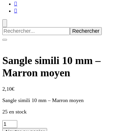
Recherche
pour
:
Sangle simili 10 mm –
Marron moyen
2,10
€
Sangle simili 10 mm – Marron moyen
25 en stock
quantité
de