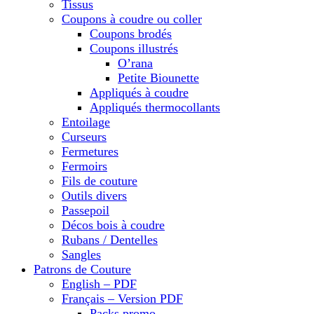
Tissus
Coupons à coudre ou coller
Coupons brodés
Coupons illustrés
O’rana
Petite Biounette
Appliqués à coudre
Appliqués thermocollants
Entoilage
Curseurs
Fermetures
Fermoirs
Fils de couture
Outils divers
Passepoil
Décos bois à coudre
Rubans / Dentelles
Sangles
Patrons de Couture
English – PDF
Français – Version PDF
Packs promo