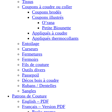
Tissus
Coupons à coudre ou coller
Coupons brodés
Coupons illustrés
O’rana
Petite Biounette
Appliqués à coudre
Appliqués thermocollants
Entoilage
Curseurs
Fermetures
Fermoirs
Fils de couture
Outils divers
Passepoil
Décos bois à coudre
Rubans / Dentelles
Sangles
Patrons de Couture
English – PDF
Français – Version PDF
Packs promo