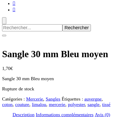
Recherche
pour
:
Sangle 30 mm Bleu moyen
1,70
€
Sangle 30 mm Bleu moyen
Rupture de stock
Catégories :
Mercerie
,
Sangles
Étiquettes :
auvergne
,
coton
,
couture
,
limalou
,
mercerie
,
polyester
,
sangle
,
tissé
Description
Informations complémentaires
Avis (0)