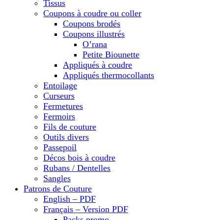
Tissus
Coupons à coudre ou coller
Coupons brodés
Coupons illustrés
O’rana
Petite Biounette
Appliqués à coudre
Appliqués thermocollants
Entoilage
Curseurs
Fermetures
Fermoirs
Fils de couture
Outils divers
Passepoil
Décos bois à coudre
Rubans / Dentelles
Sangles
Patrons de Couture
English – PDF
Français – Version PDF
Packs promo