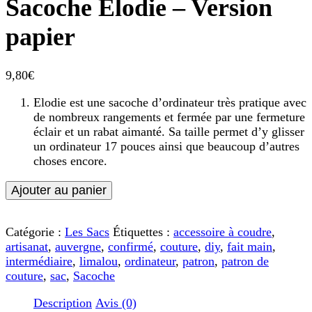
Sacoche Elodie – Version
papier
9,80
€
Elodie est une sacoche d’ordinateur très pratique avec
de nombreux rangements et fermée par une fermeture
éclair et un rabat aimanté. Sa taille permet d’y glisser
un ordinateur 17 pouces ainsi que beaucoup d’autres
choses encore.
quantité
Ajouter au panier
de
Patron
de
Catégorie :
Les Sacs
Étiquettes :
accessoire à coudre
,
Couture
artisanat
,
auvergne
,
confirmé
,
couture
,
diy
,
fait main
,
-
intermédiaire
,
limalou
,
ordinateur
,
patron
,
patron de
Sacoche
couture
,
sac
,
Sacoche
Elodie
Description
Avis (0)
-