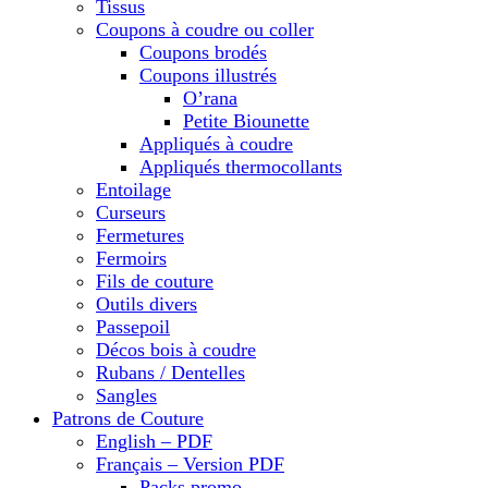
Tissus
Coupons à coudre ou coller
Coupons brodés
Coupons illustrés
O’rana
Petite Biounette
Appliqués à coudre
Appliqués thermocollants
Entoilage
Curseurs
Fermetures
Fermoirs
Fils de couture
Outils divers
Passepoil
Décos bois à coudre
Rubans / Dentelles
Sangles
Patrons de Couture
English – PDF
Français – Version PDF
Packs promo