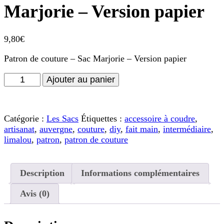
Marjorie – Version papier
9,80
€
Patron de couture – Sac Marjorie – Version papier
quantité
Ajouter au panier
de
Patron
de
Catégorie :
Les Sacs
Étiquettes :
accessoire à coudre
,
couture
artisanat
,
auvergne
,
couture
,
diy
,
fait main
,
intermédiaire
,
-
limalou
,
patron
,
patron de couture
Sac
Marjorie
-
Version
Description
Informations complémentaires
papier
Avis (0)