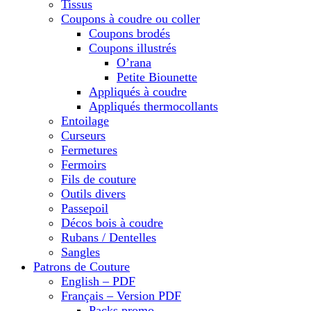
Tissus
Coupons à coudre ou coller
Coupons brodés
Coupons illustrés
O’rana
Petite Biounette
Appliqués à coudre
Appliqués thermocollants
Entoilage
Curseurs
Fermetures
Fermoirs
Fils de couture
Outils divers
Passepoil
Décos bois à coudre
Rubans / Dentelles
Sangles
Patrons de Couture
English – PDF
Français – Version PDF
Packs promo