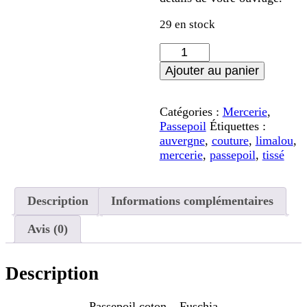
29 en stock
quantité
de
Ajouter au panier
Passepoil
coton
-
Catégories :
Mercerie
,
Fuschia
Passepoil
Étiquettes :
auvergne
,
couture
,
limalou
,
mercerie
,
passepoil
,
tissé
Description
Informations complémentaires
Avis (0)
Description
Passepoil coton – Fuschia