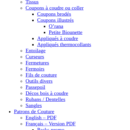
Tissus
Coupons à coudre ou coller
Coupons brodés
Coupons illustrés
O’rana
Petite Biounette
Appliqués à coudre
Appliqués thermocollants
Entoilage
Curseurs
Fermetures
Fermoirs
Fils de couture
Outils divers
Passepoil
Décos bois à coudre
Rubans / Dentelles
Sangles
Patrons de Couture
English – PDF
Français – Version PDF
Packs promo