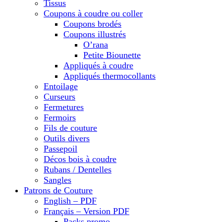
Tissus
Coupons à coudre ou coller
Coupons brodés
Coupons illustrés
O’rana
Petite Biounette
Appliqués à coudre
Appliqués thermocollants
Entoilage
Curseurs
Fermetures
Fermoirs
Fils de couture
Outils divers
Passepoil
Décos bois à coudre
Rubans / Dentelles
Sangles
Patrons de Couture
English – PDF
Français – Version PDF
Packs promo