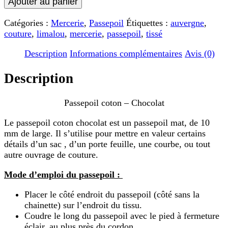
Ajouter au panier
Passepoil
coton
Catégories :
Mercerie
,
Passepoil
Étiquettes :
auvergne
,
-
couture
,
limalou
,
mercerie
,
passepoil
,
tissé
Chocolat
Description
Informations complémentaires
Avis (0)
Description
Passepoil coton – Chocolat
Le passepoil coton chocolat est un passepoil mat, de 10
mm de large. Il s’utilise pour mettre en valeur certains
détails d’un sac , d’un porte feuille, une courbe, ou tout
autre ouvrage de couture.
Mode d’emploi du passepoil :
Placer le côté endroit du passepoil (côté sans la
chainette) sur l’endroit du tissu.
Coudre le long du passepoil avec le pied à fermeture
éclair, au plus près du cordon.