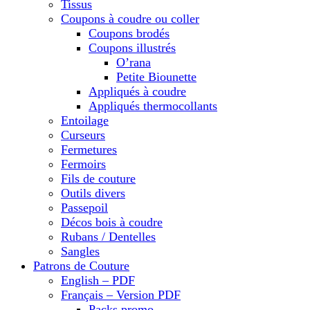
Tissus
Coupons à coudre ou coller
Coupons brodés
Coupons illustrés
O’rana
Petite Biounette
Appliqués à coudre
Appliqués thermocollants
Entoilage
Curseurs
Fermetures
Fermoirs
Fils de couture
Outils divers
Passepoil
Décos bois à coudre
Rubans / Dentelles
Sangles
Patrons de Couture
English – PDF
Français – Version PDF
Packs promo