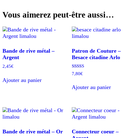
Vous aimerez peut-être aussi…
Bande de rive métal –
Patron de Couture –
Argent
Besace citadine Arlo
2,45
€
Note
7,80
€
5.00
Ajouter au panier
sur 5
Ajouter au panier
Bande de rive métal – Or
Connecteur coeur –