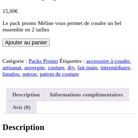
15,00
€
Le pack promo Méline vous permet de coudre un bel
ensemble en 2 tailles
quantité
Ajouter au panier
de
Pack
promo
Catégorie :
Packs Promo
Étiquettes :
accessoire à coudre
,
-
artisanat
,
auvergne
,
couture
,
diy
,
fait main
,
intermédiaire
,
Méline
limalou
,
patron
,
patron de couture
-
Version
papier
Description
Informations complémentaires
Avis (0)
Description