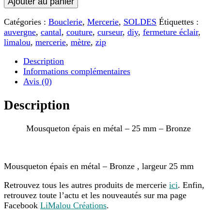
Ajouter au panier
Mousqueton
épais
Catégories :
Bouclerie
,
Mercerie
,
SOLDES
Étiquettes :
en
auvergne
,
cantal
,
couture
,
curseur
,
diy
,
fermeture éclair
,
métal
limalou
,
mercerie
,
mètre
,
zip
-
25
Description
mm
Informations complémentaires
-
Avis (0)
Bronze
Description
Mousqueton épais en métal – 25 mm – Bronze
Mousqueton épais en métal – Bronze , largeur 25 mm
Retrouvez tous les autres produits de mercerie
ici
. Enfin,
retrouvez toute l’actu et les nouveautés sur ma page
Facebook
LiMalou Créations
.