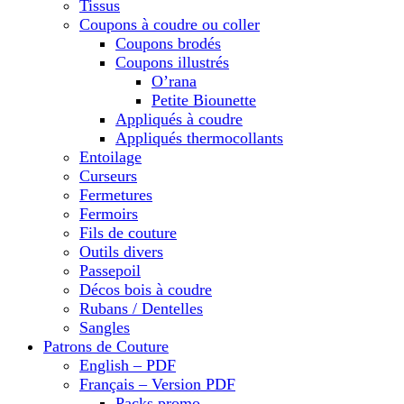
Tissus
Coupons à coudre ou coller
Coupons brodés
Coupons illustrés
O’rana
Petite Biounette
Appliqués à coudre
Appliqués thermocollants
Entoilage
Curseurs
Fermetures
Fermoirs
Fils de couture
Outils divers
Passepoil
Décos bois à coudre
Rubans / Dentelles
Sangles
Patrons de Couture
English – PDF
Français – Version PDF
Packs promo