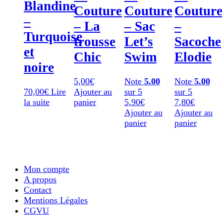
Blandine
Couture
Couture
Coutur
–
– La
– Sac
–
Turquoise
trousse
Let’s
Sacoche
et
Chic
Swim
Elodie
noire
5,00
€
Note
5.00
Note
5.00
70,00
€
Lire
Ajouter au
sur 5
sur 5
la suite
panier
5,90
€
7,80
€
Ajouter au
Ajouter au
panier
panier
Mon compte
A propos
Contact
Mentions Légales
CGVU