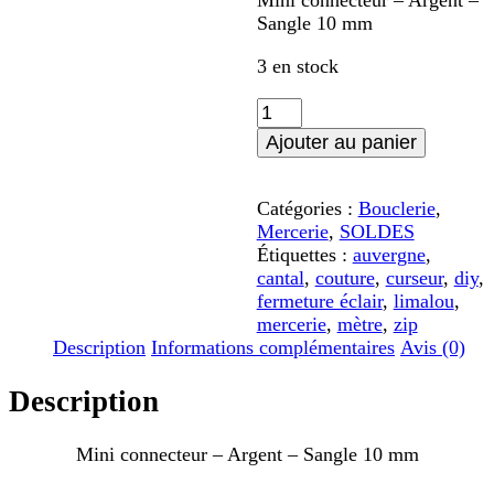
Mini connecteur – Argent –
Sangle 10 mm
3 en stock
quantité
de
Ajouter au panier
Mini
connecteur
-
Catégories :
Bouclerie
,
Argent
Mercerie
,
SOLDES
-
Étiquettes :
auvergne
,
Sangle
cantal
,
couture
,
curseur
,
diy
,
10
fermeture éclair
,
limalou
,
mm
mercerie
,
mètre
,
zip
Description
Informations complémentaires
Avis (0)
Description
Mini connecteur – Argent – Sangle 10 mm