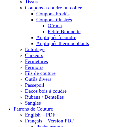
Tissus
Coupons à coudre ou coller
Coupons brodés
Coupons illustrés
O’rana
Petite Biounette
Appliqués à coudre
Appliqués thermocollants
Entoilage
Curseurs
Fermetures
Fermoirs
Fils de couture
Outils divers
Passepoil
Décos bois à coudre
Rubans / Dentelles
Sangles
Patrons de Couture
English – PDF
Français – Version PDF
Packs promo