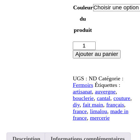
Couleur
du
produit
quantité
de
Ajouter au panier
Fermoir
magnétique
rond
métal
UGS :
ND
Catégorie :
-
Fermoirs
Étiquettes :
18
artisanat
,
auvergne
,
mm
bouclerie
,
cantal
,
couture
,
diy
,
fait main
,
français
,
france
,
limalou
,
made in
france
,
mercerie
Description
Informations complémentaires