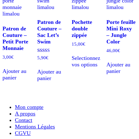
Patron de
Pochette
Porte feuille
Patron de
Couture –
double
Mini Roxy
Couture –
Sac Let’s
zippée
– Jungle
Petit Porte
Swim
Color
15,00
€
Monnaie
46,00
€
Ce
3,00
€
Note
Selectionnez
5,90
€
produit
5.00
vos options
Ajouter au
a
sur 5
Ajouter au
panier
plusieurs
Ajouter au
panier
variations.
panier
Les
options
peuvent
être
Mon compte
choisies
A propos
sur
Contact
la
Mentions Légales
page
CGVU
du