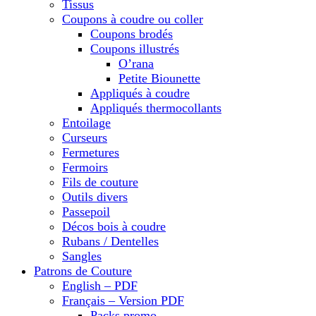
Tissus
Coupons à coudre ou coller
Coupons brodés
Coupons illustrés
O’rana
Petite Biounette
Appliqués à coudre
Appliqués thermocollants
Entoilage
Curseurs
Fermetures
Fermoirs
Fils de couture
Outils divers
Passepoil
Décos bois à coudre
Rubans / Dentelles
Sangles
Patrons de Couture
English – PDF
Français – Version PDF
Packs promo