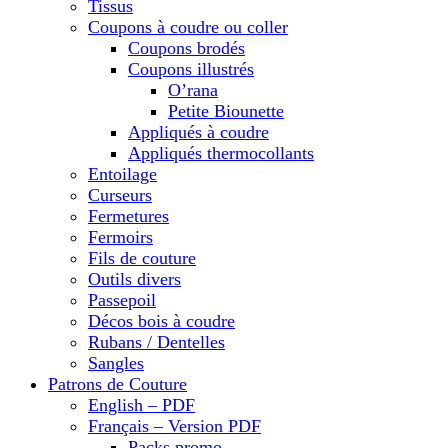
Tissus
Coupons à coudre ou coller
Coupons brodés
Coupons illustrés
O’rana
Petite Biounette
Appliqués à coudre
Appliqués thermocollants
Entoilage
Curseurs
Fermetures
Fermoirs
Fils de couture
Outils divers
Passepoil
Décos bois à coudre
Rubans / Dentelles
Sangles
Patrons de Couture
English – PDF
Français – Version PDF
Packs promo