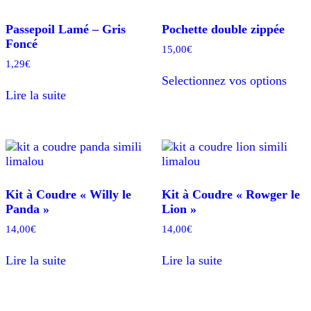
Passepoil Lamé – Gris
Pochette double zippée
Foncé
15,00
€
1,29
€
Ce
Selectionnez vos options
prod
Lire la suite
a
plusi
varia
Les
opti
peuv
être
Kit à Coudre « Willy le
Kit à Coudre « Rowger le
chois
Panda »
Lion »
sur
la
14,00
€
14,00
€
page
du
Lire la suite
Lire la suite
prod