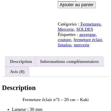
de
Ajouter au panier
Fermeture
éclair
n°3
-
Catégories :
Fermetures
,
20
Mercerie
,
SOLDES
cm
Étiquettes :
auvergne
,
-
couture
,
fermeture éclair
,
Kaki
limalou
,
mercerie
Description
Informations complémentaires
Avis (0)
Description
Fermeture éclair n°3 – 20 cm – Kaki
Largeur : 30 mm