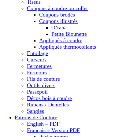
Tissus
Coupons à coudre ou coller
Coupons brodés
Coupons illustrés
O’rana
Petite Biounette
Appliqués à coudre
Appliqués thermocollants
Entoilage
Curseurs
Fermetures
Fermoirs
Fils de couture
Outils divers
Passepoil
Décos bois à coudre
Rubans / Dentelles
Sangles
Patrons de Couture
English – PDF
Français – Version PDF
Packs promo