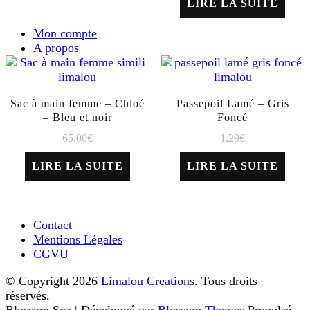
LIRE LA SUITE
Mon compte
A propos
Sac à main femme – Chloé
Passepoil Lamé – Gris
– Bleu et noir
Foncé
65,00
€
1,29
€
LIRE LA SUITE
LIRE LA SUITE
Contact
Mentions Légales
CGVU
© Copyright 2026
Limalou Creations
. Tous droits
réservés.
Blossom Spa | Développé par
Blossom Themes
.Propulsé