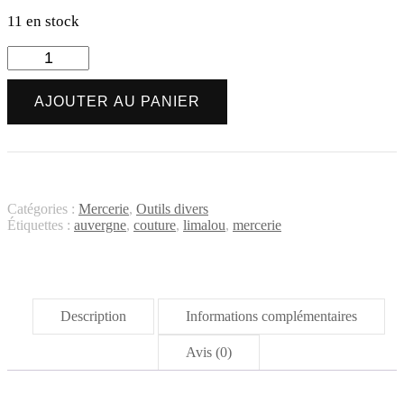
11 en stock
quantité
de
Emporte
AJOUTER AU PANIER
pièce
rond
métal
-
14
mm
Catégories :
Mercerie
,
Outils divers
Étiquettes :
auvergne
,
couture
,
limalou
,
mercerie
Description
Informations complémentaires
Avis (0)