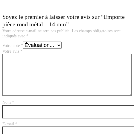
Soyez le premier à laisser votre avis sur “Emporte
pièce rond métal – 14 mm”
Votre adresse e-mail ne sera pas publiée.
Les champs obligatoires sont
indiqués avec
*
Votre note
*
Votre avis
*
Nom
*
E-mail
*