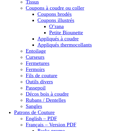
Tissus
Coupons à coudre ou coller
Coupons brodés
Coupons illustrés
O’rana
Petite Biounette
Appliqués à coudre
Appliqués thermocollants
Entoilage
Curseurs
Fermetures
Fermoirs
Fils de couture
Outils divers
Passepoil
Décos bois à coudre
Rubans / Dentelles
Sangles
Patrons de Couture
English – PDF
Français – Version PDF
Packs promo