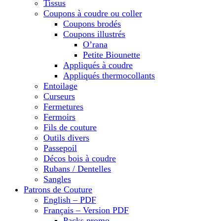
Tissus
Coupons à coudre ou coller
Coupons brodés
Coupons illustrés
O’rana
Petite Biounette
Appliqués à coudre
Appliqués thermocollants
Entoilage
Curseurs
Fermetures
Fermoirs
Fils de couture
Outils divers
Passepoil
Décos bois à coudre
Rubans / Dentelles
Sangles
Patrons de Couture
English – PDF
Français – Version PDF
Packs promo