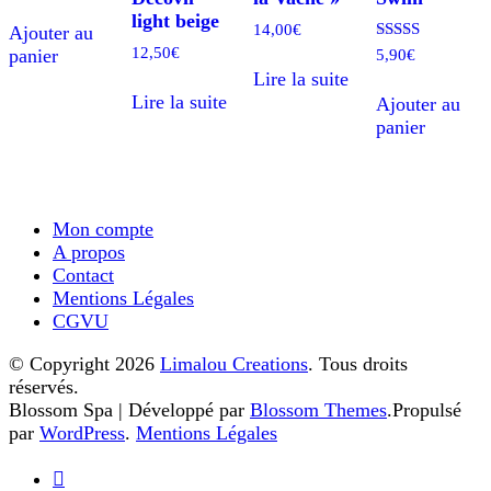
light beige
14,00
€
Ajouter au
12,50
€
Note
panier
5,90
€
5.00
Lire la suite
sur 5
Lire la suite
Ajouter au
panier
Mon compte
A propos
Contact
Mentions Légales
CGVU
© Copyright 2026
Limalou Creations
. Tous droits
réservés.
Blossom Spa | Développé par
Blossom Themes
.Propulsé
par
WordPress
.
Mentions Légales