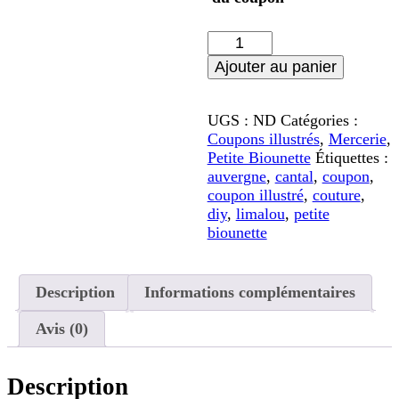
quantité
de
Ajouter au panier
Des
Fleurs
et
UGS :
ND
Catégories :
des
Coupons illustrés
,
Mercerie
,
Pois
Petite Biounette
Étiquettes :
auvergne
,
cantal
,
coupon
,
coupon illustré
,
couture
,
diy
,
limalou
,
petite
biounette
Description
Informations complémentaires
Avis (0)
Description