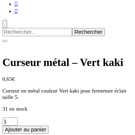
Recherche
pour
:
Curseur métal – Vert kaki
0,65
€
Curseur en métal couleur Vert kaki pour fermeture éclair
taille 5.
31 en stock
quantité
de
Ajouter au panier
Curseur