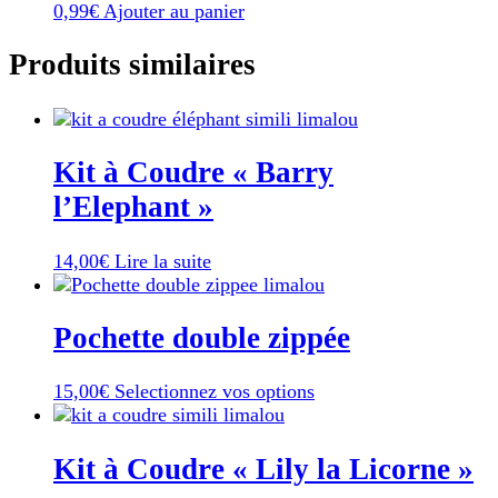
0,99
€
Ajouter au panier
Produits similaires
Kit à Coudre « Barry
l’Elephant »
14,00
€
Lire la suite
Pochette double zippée
Ce
15,00
€
Selectionnez vos options
produit
a
plusieurs
Kit à Coudre « Lily la Licorne »
variations.