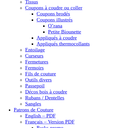
Tissus
Coupons à coudre ou coller
Coupons brodés
Coupons illustrés
O’rana
Petite Biounette
Appliqués à coudre
Appliqués thermocollants
Entoilage
Curseurs
Fermetures
Fermoirs
Fils de couture
Outils divers
Passepoil
Décos bois à coudre
Rubans / Dentelles
Sangles
Patrons de Couture
English – PDF
Français – Version PDF
Packs promo