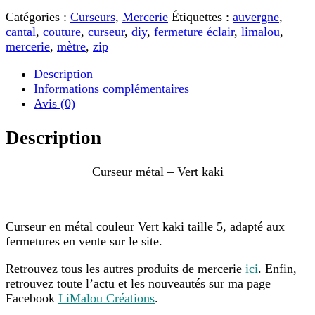
métal
Catégories :
Curseurs
,
Mercerie
Étiquettes :
auvergne
,
-
cantal
,
couture
,
curseur
,
diy
,
fermeture éclair
,
limalou
,
Vert
mercerie
,
mètre
,
zip
kaki
Description
Informations complémentaires
Avis (0)
Description
Curseur métal – Vert kaki
Curseur en métal couleur Vert kaki taille 5, adapté aux
fermetures en vente sur le site.
Retrouvez tous les autres produits de mercerie
ici
. Enfin,
retrouvez toute l’actu et les nouveautés sur ma page
Facebook
LiMalou Créations
.