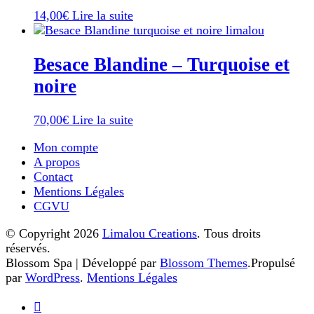
Les
14,00
€
Lire la suite
options
peuvent
être
Besace Blandine – Turquoise et
choisies
sur
noire
la
page
70,00
€
Lire la suite
du
produit
Mon compte
A propos
Contact
Mentions Légales
CGVU
© Copyright 2026
Limalou Creations
. Tous droits
réservés.
Blossom Spa | Développé par
Blossom Themes
.Propulsé
par
WordPress
.
Mentions Légales