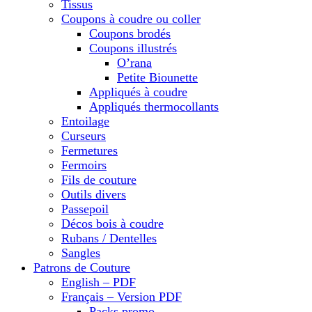
Tissus
Coupons à coudre ou coller
Coupons brodés
Coupons illustrés
O’rana
Petite Biounette
Appliqués à coudre
Appliqués thermocollants
Entoilage
Curseurs
Fermetures
Fermoirs
Fils de couture
Outils divers
Passepoil
Décos bois à coudre
Rubans / Dentelles
Sangles
Patrons de Couture
English – PDF
Français – Version PDF
Packs promo